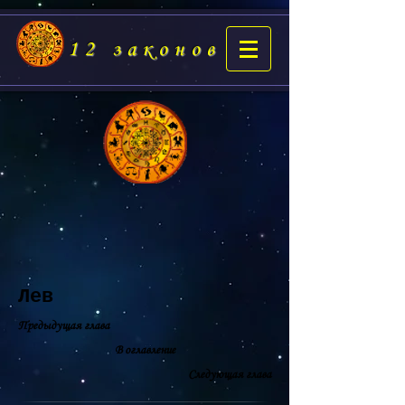
12 законов
Лев
Предыдущая глава
В оглавление
Следующая глава