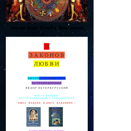
Гюстав Моро: "Гесиод и Муза" коллаж