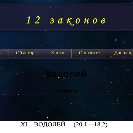
12 законов
я
Об авторе
Книги
О проекте
Дополни
Водолей
В оглавление