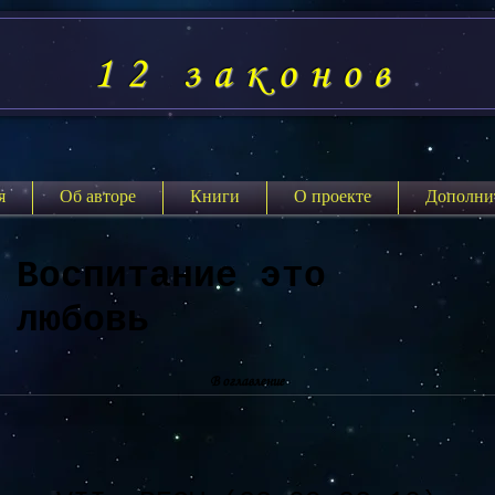
12 законов
я
Об авторе
Книги
О проекте
Дополни
Воспитание это
любовь
В оглавление