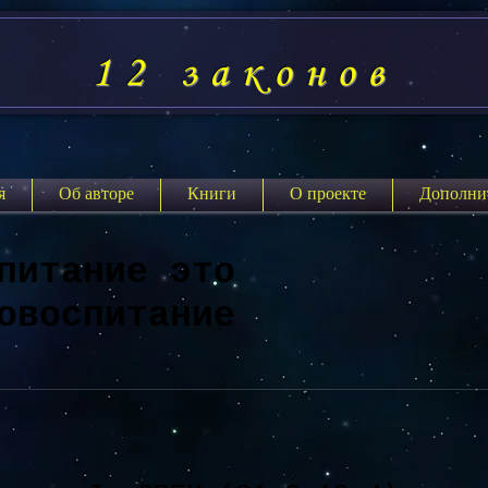
12 законов
я
Об авторе
Книги
О проекте
Дополни
питание это
овоспитание