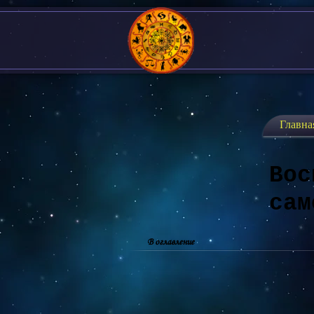
Главна
Вос
сам
В оглавление