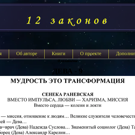
12 законов
я
Об авторе
Книги
О проекте
Дополни
В оглавление
ДЕВА - 9