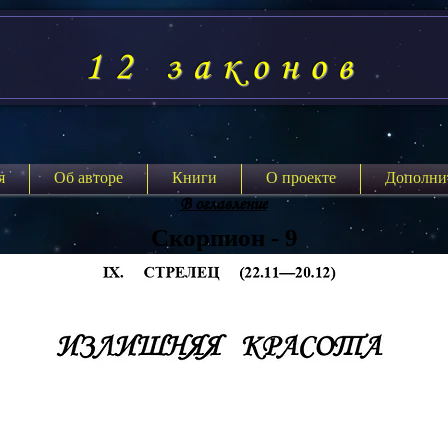
12 законов
я
Об авторе
Книги
О проекте
Дополни
В оглавление
Скорпион - 9