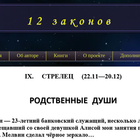
12 законов
я
Об авторе
Книги
О проекте
Дополни
В оглавление