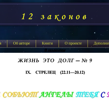
12 законов
я
Об авторе
Книги
О проекте
Дополни
В оглавление