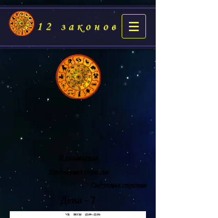
12 законов
В оглавление
Предыдущая страница
Следующая страница
Дева - 7