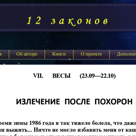
12 законов
я
Об авторе
Книги
О проекте
Дополни
В оглавление