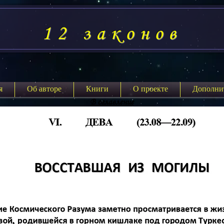
12 законов
я
Об авторе
Книги
О проекте
Дополни
В оглавление