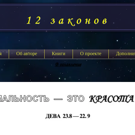
12 законов
я
Об авторе
Книги
О проекте
Дополни
В оглавление