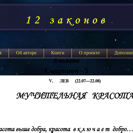
12 законов
я
Об авторе
Книги
О проекте
Дополни
В оглавление
Скорпион - 5