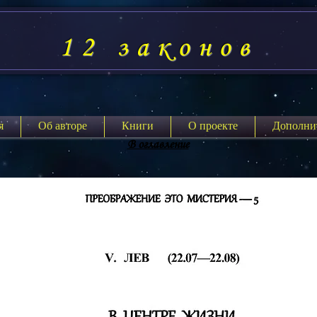
12 законов
я
Об авторе
Книги
О проекте
Дополни
В оглавление