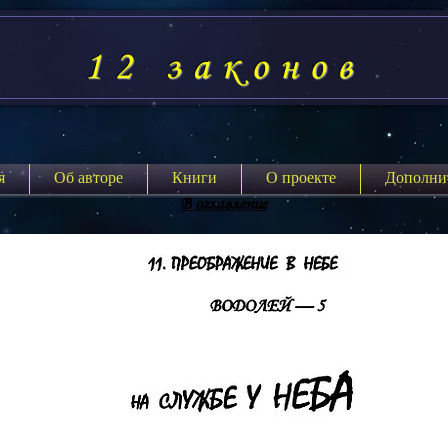
12 законов
я
Об авторе
Книги
О проекте
Дополни
В оглавление