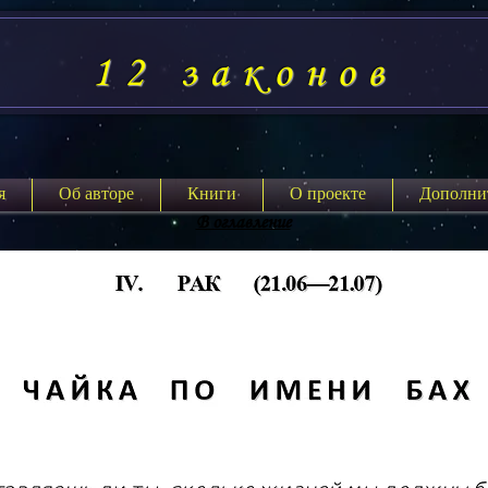
12 законов
я
Об авторе
Книги
О проекте
Дополни
В оглавление