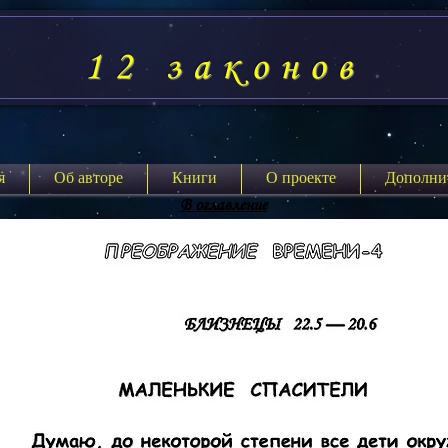
12 законов
я
Об авторе
Книги
О проекте
Дополни
В оглавление