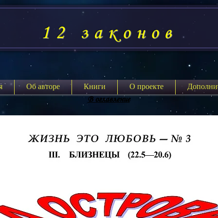
12 законов
я
Об авторе
Книги
О проекте
Дополни
В оглавление