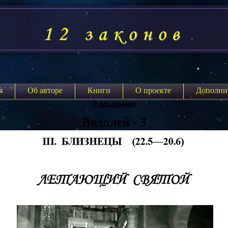
12 законов
я
Об авторе
Книги
О проекте
Дополни
В оглавление
Водолей - 3