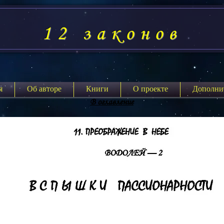
12 законов
я
Об авторе
Книги
О проекте
Дополни
В оглавление