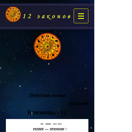
12 законов
Предыдущая страница
В оглавление
Близнецы - 12