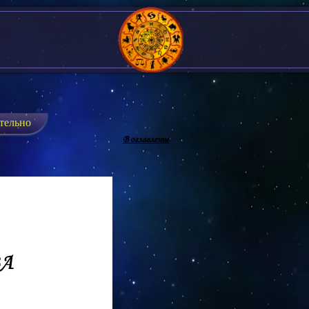
тельно
В оглавление