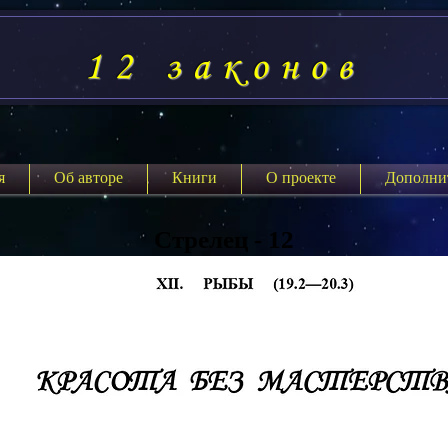
12 законов
я
Об авторе
Книги
О проекте
Дополни
Стрелец - 12