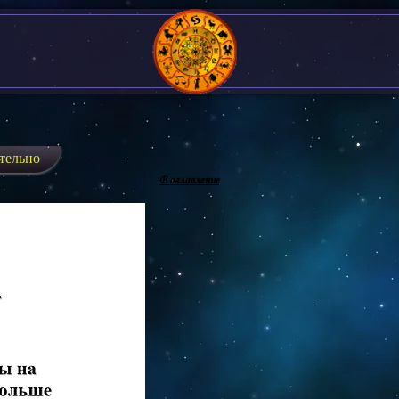
тельно
В оглавление