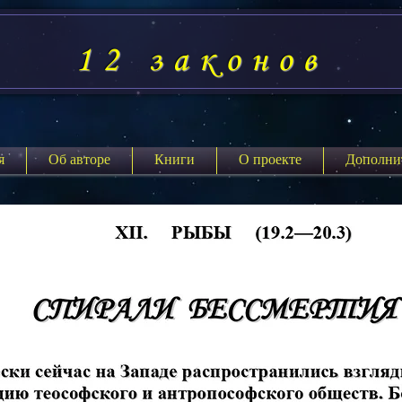
12 законов
я
Об авторе
Книги
О проекте
Дополни