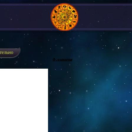
тельно
В оглавление