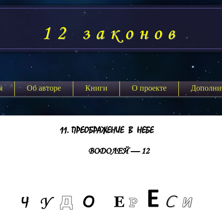
12 законов
я
Об авторе
Книги
О проекте
Дополни