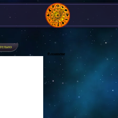
тельно
В оглавление