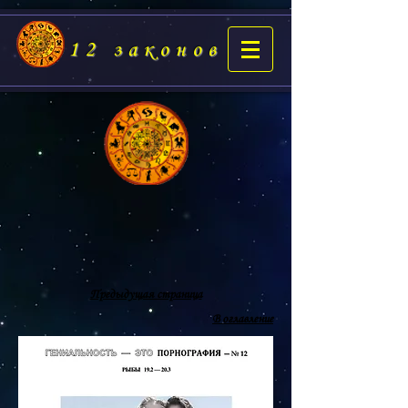
12 законов
Предыдущая страница
В оглавление