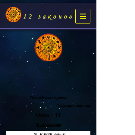
12 законов
Предыдущая страница
Следующая страница
Овен - 11
В оглавление