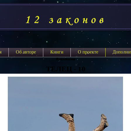
12 законов
я
Об авторе
Книги
О проекте
Дополни
В оглавление
ТЕЛЕЦ - 10