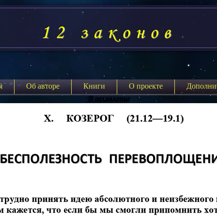
12 законов
я
Об авторе
Книги
О проекте
Дополни
В оглавление