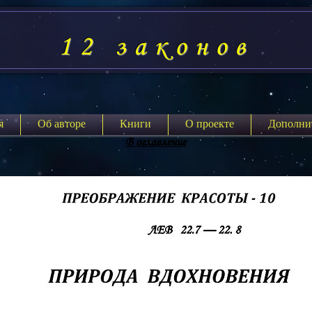
12 законов
я
Об авторе
Книги
О проекте
Дополни
В оглавление