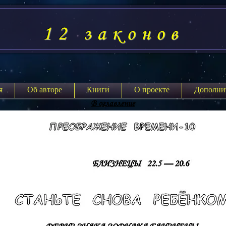
12 законов
я
Об авторе
Книги
О проекте
Дополни
В оглавление