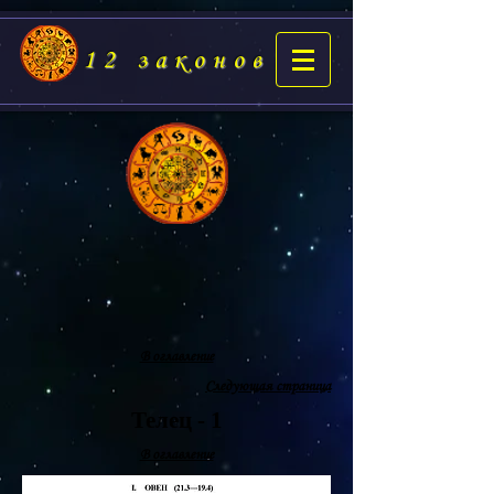
12 законов
В оглавление
Следующая страница
Телец - 1
В оглавление