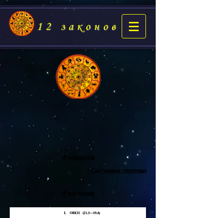
12 законов
В оглавление
Следующая страница
В оглавление