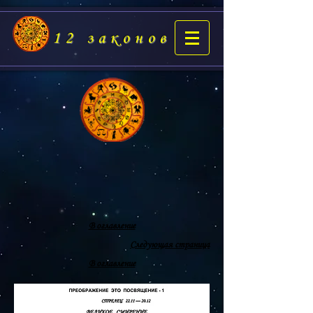
12 законов
В оглавление
Следующая страница
В оглавление