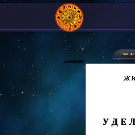
Главна
В оглавление