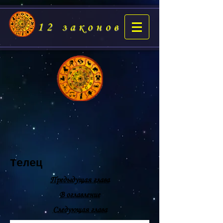
12 законов
Телец
Предыдущая глава
В оглавление
Следующая глава