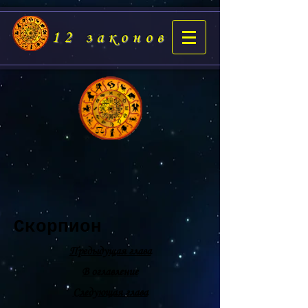
12 законов
Скорпион
Предыдущая глава
В оглавление
Следующая глава