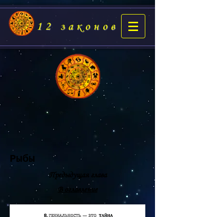
12 законов
Рыбы
Предыдущая глава
В оглавление