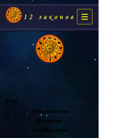
12 законов
Рак
Предыдущая глава
В оглавление
Следующая глава