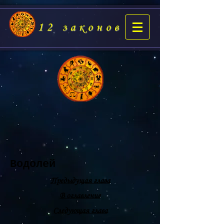
12 законов
Водолей
Предыдущая глава
В оглавление
Следующая глава