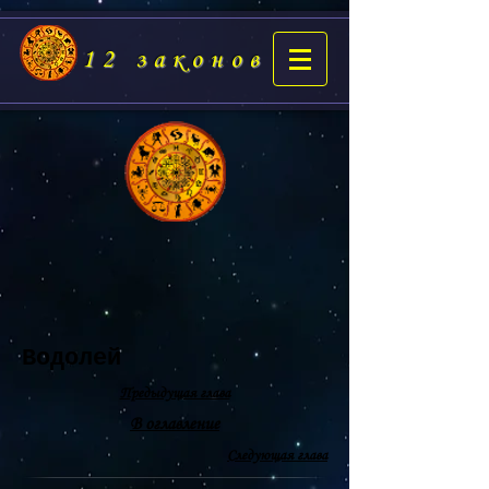
12 законов
Водолей
Предыдущая глава
В оглавление
Следующая глава